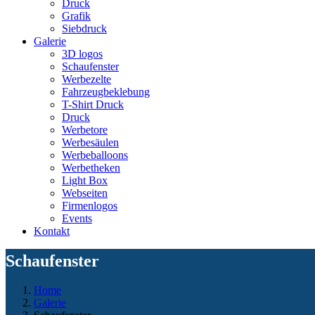
Druck
Grafik
Siebdruck
Galerie
3D logos
Schaufenster
Werbezelte
Fahrzeugbeklebung
T-Shirt Druck
Druck
Werbetore
Werbesäulen
Werbeballoons
Werbetheken
Light Box
Webseiten
Firmenlogos
Events
Kontakt
Schaufenster
Home
Galerie