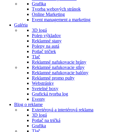
Grafika
Tvorba webových stránok
Online Marketing
Event management a marketing
Galéria
3D logá
Polep výkladov
Reklamné stany
Polepy na autá
Potlač tričiek
Tlač
Reklamné nafukovacie brány
Reklamné nafukovacie stĺpy
Reklamné nafukovacie balóny
Reklamné promo pulty
Webstránky
Svetelné boxy
Grafická tvorba log
Eventy
Blog o reklame
Exteriérová a interiérová reklama
3D logá
Potlač na tričká
Grafika
Tlač