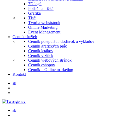
3D logá
Potlač na tričká
Grafika
Tlač
Tvorba webstránok
Online Marketing
Event Management
Cenník služieb
Cenník polepu áut, dodávok a výkladov
Cenník grafických prác
Cenník letákov
Cenník vizitiek
Cenník webových stránok
Cenník eshopov
Cenník – Online marketing
Kontakt
sk
sk