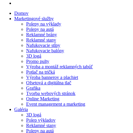
Domov
Marketingové služby
Polepy na výklady
Polepy na autá
Reklamné brány
Reklamné stany
Nafukovacie stĺpy
Nafukovacie balóny
3D logá
Promo pulty
Výroba a montáž reklamných tabúľ
Potlač na tričká
Výroba bannerov a plachiet
Ofsetová a digitálna tlač
Grafika
Tvorba webových stránok
Online Marketing
Event management a marketing
Galéria
3D logá
Polep výkladov
Reklamné stany
Polepy na autá