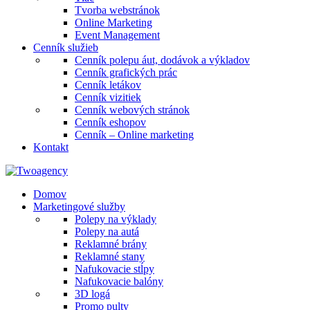
Tvorba webstránok
Online Marketing
Event Management
Cenník služieb
Cenník polepu áut, dodávok a výkladov
Cenník grafických prác
Cenník letákov
Cenník vizitiek
Cenník webových stránok
Cenník eshopov
Cenník – Online marketing
Kontakt
Domov
Marketingové služby
Polepy na výklady
Polepy na autá
Reklamné brány
Reklamné stany
Nafukovacie stĺpy
Nafukovacie balóny
3D logá
Promo pulty