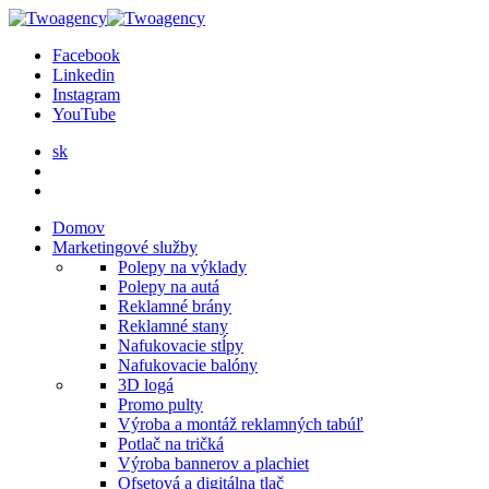
Facebook
Linkedin
Instagram
YouTube
sk
Domov
Marketingové služby
Polepy na výklady
Polepy na autá
Reklamné brány
Reklamné stany
Nafukovacie stĺpy
Nafukovacie balóny
3D logá
Promo pulty
Výroba a montáž reklamných tabúľ
Potlač na tričká
Výroba bannerov a plachiet
Ofsetová a digitálna tlač