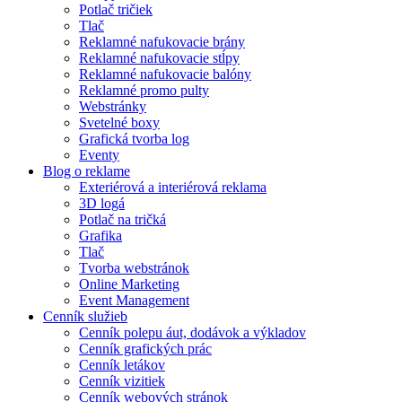
Potlač tričiek
Tlač
Reklamné nafukovacie brány
Reklamné nafukovacie stĺpy
Reklamné nafukovacie balóny
Reklamné promo pulty
Webstránky
Svetelné boxy
Grafická tvorba log
Eventy
Blog o reklame
Exteriérová a interiérová reklama
3D logá
Potlač na tričká
Grafika
Tlač
Tvorba webstránok
Online Marketing
Event Management
Cenník služieb
Cenník polepu áut, dodávok a výkladov
Cenník grafických prác
Cenník letákov
Cenník vizitiek
Cenník webových stránok