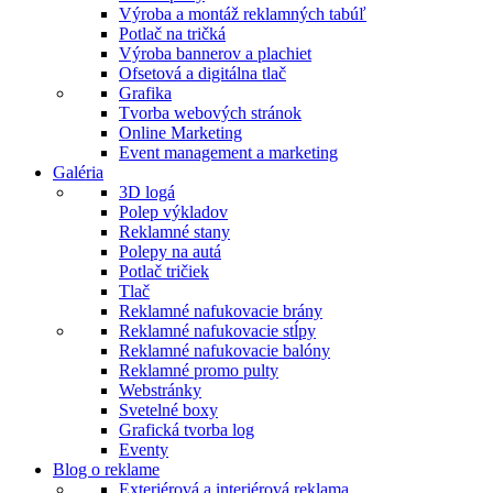
Výroba a montáž reklamných tabúľ
Potlač na tričká
Výroba bannerov a plachiet
Ofsetová a digitálna tlač
Grafika
Tvorba webových stránok
Online Marketing
Event management a marketing
Galéria
3D logá
Polep výkladov
Reklamné stany
Polepy na autá
Potlač tričiek
Tlač
Reklamné nafukovacie brány
Reklamné nafukovacie stĺpy
Reklamné nafukovacie balóny
Reklamné promo pulty
Webstránky
Svetelné boxy
Grafická tvorba log
Eventy
Blog o reklame
Exteriérová a interiérová reklama